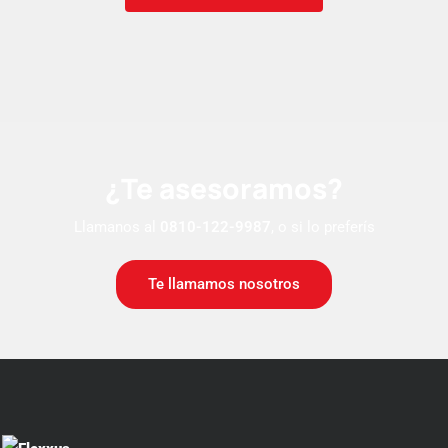
¿Te asesoramos?
Llamanos al
0810-122-9987
, o si lo preferís
Te llamamos nosotros