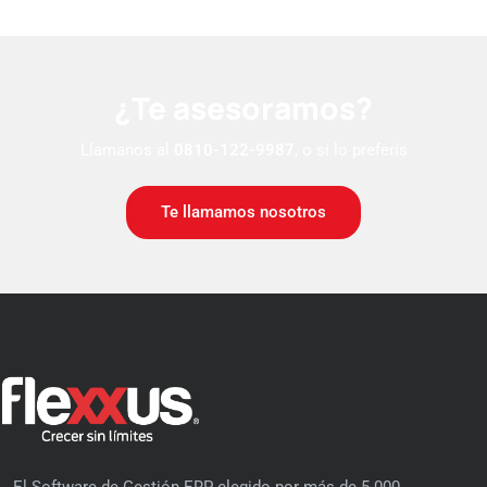
¿Te asesoramos?
Llamanos al
0810-122-9987
, o si lo preferís
Te llamamos nosotros