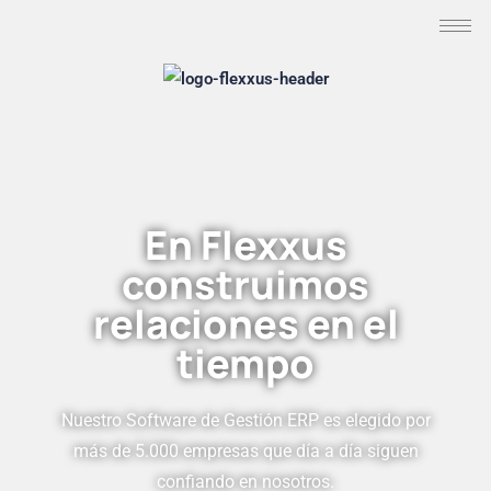
En
Flexxus
construimos
relaciones en el
tiempo
Nuestro Software de Gestión ERP es elegido por
más de 5.000 empresas que día a día siguen
confiando en nosotros.