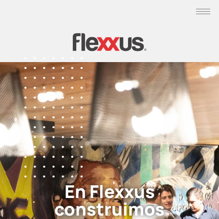
En
Flexxus
construimos