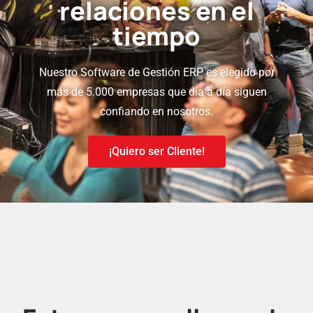
relaciones en el
tiempo
Nuestro Software de Gestión ERP es elegido por
más de 5.000 empresas que día a día siguen
confiando en nosotros.
¡Quiero ser Cliente!