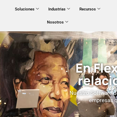
Soluciones
Industrias
Recursos
Nosotros
En
Fle
relaci
Nuestro Software d
empresas qu