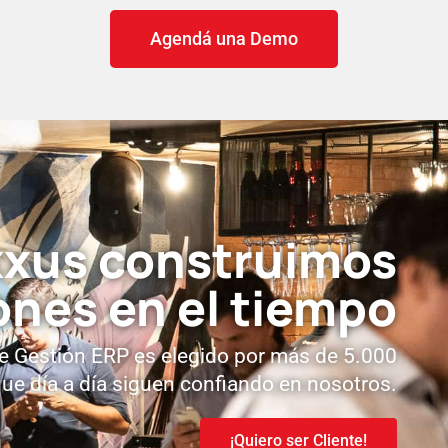
Agendá una Demo
xxus
construimos
ones en el tiempo
e Gestión ERP es elegido por más de 5.000
e día a día siguen confiando en nosotros.
¡Quiero ser Cliente!