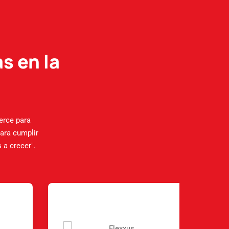
s en la
erce para
ara cumplir
 a crecer".