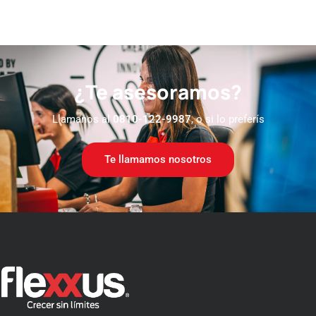
¿Te asesoramos?
Llamanos al
0810-122-9987
, o si lo preferís
Te llamamos nosotros