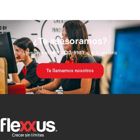
¿Te asesoramos?
Llamanos al
0810-122-9987
, o si lo preferís
Te llamamos nosotros