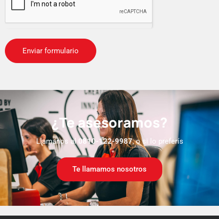
¿Te asesoramos?
Llamanos al
0810-122-9987
, o si lo preferís
Te llamamos nosotros