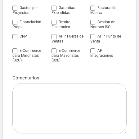
Gastos por
Garantías
Facturación
Proyectos
Extendidas
Masiva
Financiación
Remito
Gestión de
Propia
Electrónico
Normas ISO
CRM
APP Fuerza de
APP Punto de
Ventas
Venta
E-Commerce
E-Commerce
API
para Minoristas
para Mayoristas
Integraciones
(B2C)
(B2B)
Comentarios