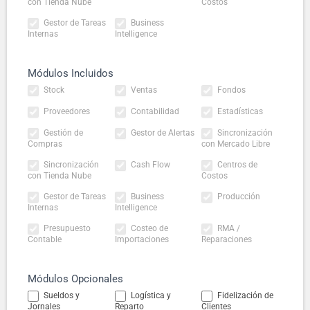
con Tienda Nube
Costos
Gestor de Tareas
Business
Internas
Intelligence
Módulos Incluidos
Stock
Ventas
Fondos
Proveedores
Contabilidad
Estadísticas
Gestión de
Gestor de Alertas
Sincronización
Compras
con Mercado Libre
Sincronización
Cash Flow
Centros de
con Tienda Nube
Costos
Gestor de Tareas
Business
Producción
Internas
Intelligence
Presupuesto
Costeo de
RMA /
Contable
Importaciones
Reparaciones
Módulos Opcionales
Sueldos y
Logística y
Fidelización de
Jornales
Reparto
Clientes