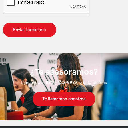
¿Te asesoramos?
Llamanos al
0810-122-9987
, o si lo preferís
Te llamamos nosotros