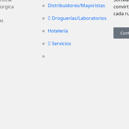
Distribuidores/Mayoristas
lúrgica
convir
cada r
Droguerías/Laboratorios
as
Hotelería
Con
Servicios