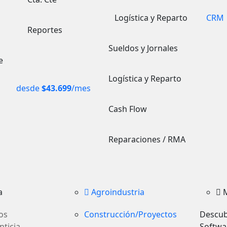
Logística y Reparto
CRM
Reportes
Sueldos y Jornales
e
Logística y Reparto
desde
$43.699
/mes
Cash Flow
Reparaciones / RMA
a
Agroindustria
os
Construcción/Proyectos
Descub
nticia
Softwa