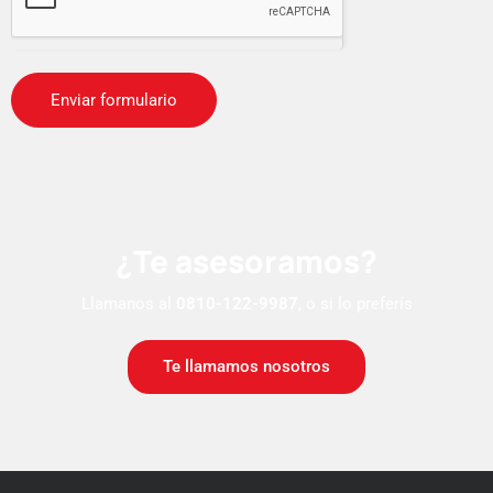
¿Te asesoramos?
Llamanos al
0810-122-9987
, o si lo preferís
Te llamamos nosotros