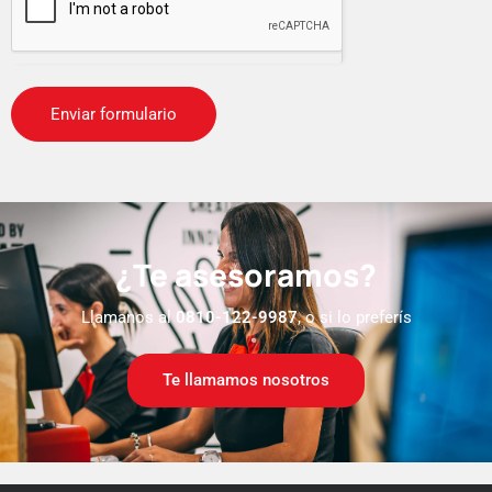
¿Te asesoramos?
Llamanos al
0810-122-9987
, o si lo preferís
Te llamamos nosotros