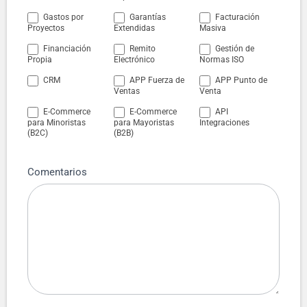
Gastos por
Garantías
Facturación
Proyectos
Extendidas
Masiva
Financiación
Remito
Gestión de
Propia
Electrónico
Normas ISO
CRM
APP Fuerza de
APP Punto de
Ventas
Venta
E-Commerce
E-Commerce
API
para Minoristas
para Mayoristas
Integraciones
(B2C)
(B2B)
Comentarios