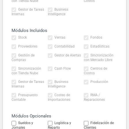
con Tienda Nube
Costos
Gestor de Tareas
Business
Internas
Intelligence
Módulos Incluidos
Stock
Ventas
Fondos
Proveedores
Contabilidad
Estadísticas
Gestión de
Gestor de Alertas
Sincronización
Compras
con Mercado Libre
Sincronización
Cash Flow
Centros de
con Tienda Nube
Costos
Gestor de Tareas
Business
Producción
Internas
Intelligence
Presupuesto
Costeo de
RMA /
Contable
Importaciones
Reparaciones
Módulos Opcionales
Sueldos y
Logística y
Fidelización de
Jornales
Reparto
Clientes