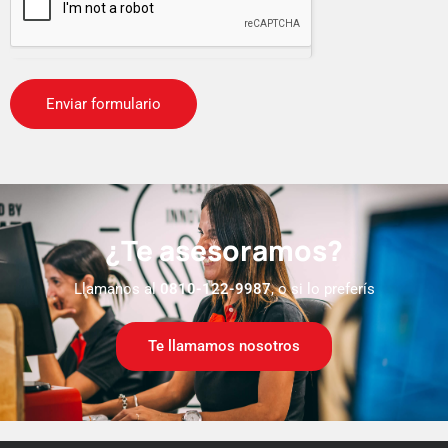
¿Te asesoramos?
Llamanos al
0810-122-9987
, o si lo preferís
Te llamamos nosotros