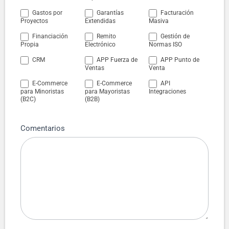
Gastos por
Garantías
Facturación
Proyectos
Extendidas
Masiva
Financiación
Remito
Gestión de
Propia
Electrónico
Normas ISO
CRM
APP Fuerza de
APP Punto de
Ventas
Venta
E-Commerce
E-Commerce
API
para Minoristas
para Mayoristas
Integraciones
(B2C)
(B2B)
Comentarios