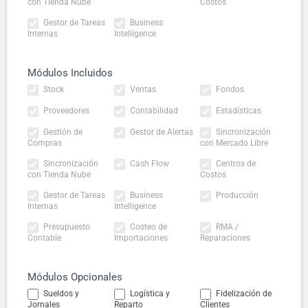
con Tienda Nube
Costos
Gestor de Tareas
Business
Internas
Intelligence
Módulos Incluidos
Stock
Ventas
Fondos
Proveedores
Contabilidad
Estadísticas
Gestión de
Gestor de Alertas
Sincronización
Compras
con Mercado Libre
Sincronización
Cash Flow
Centros de
con Tienda Nube
Costos
Gestor de Tareas
Business
Producción
Internas
Intelligence
Presupuesto
Costeo de
RMA /
Contable
Importaciones
Reparaciones
Módulos Opcionales
Sueldos y
Logística y
Fidelización de
Jornales
Reparto
Clientes