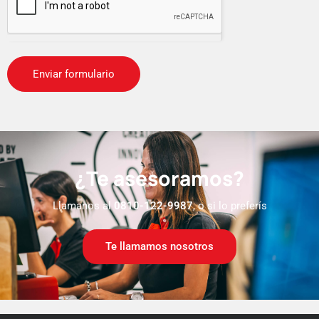
¿Te asesoramos?
Llamanos al
0810-122-9987
, o si lo preferís
Te llamamos nosotros