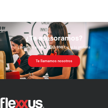
¿Te asesoramos?
Llamanos al
0810-122-9987
, o si lo preferís
Te llamamos nosotros