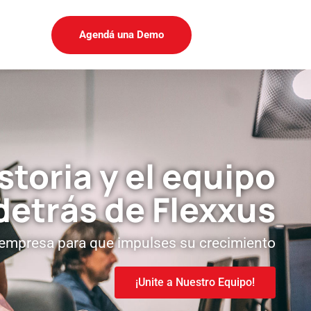
Agendá una Demo
storia y el equipo
detrás de Flexxus
u empresa para que impulses su crecimiento
¡Unite a Nuestro Equipo!