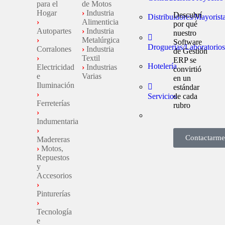
para el
de Motos
Hogar
›
Industria
Descubrí
Distribuidores/Mayorist
›
Alimenticia
por qué
Autopartes
›
Industria
nuestro
›
Metalúrgica
Software
Droguerías/Laboratorios
Corralones
›
Industria
de Gestión
›
Textil
ERP se
Hotelería
Electricidad
›
Industrias
convirtió
e
Varias
en un
Iluminación
estándar
›
Servicios
de cada
Ferreterías
rubro
›
Indumentaria
›
Contactarme
Madereras
›
Motos,
Repuestos
y
Accesorios
›
Pinturerías
›
Tecnología
e