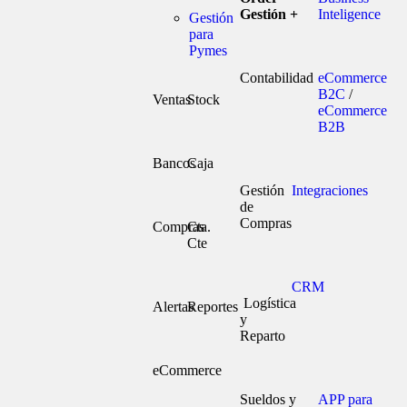
Gestión +
Inteligence
Gestión
para
Pymes
Contabilidad
eCommerce
B2C
/
Ventas
Stock
eCommerce
B2B
Bancos
Caja
Gestión
Integraciones
de
Compras
Compras
Cta.
Cte
CRM
Logística
Alertas
Reportes
y
Reparto
eCommerce
Sueldos y
APP para