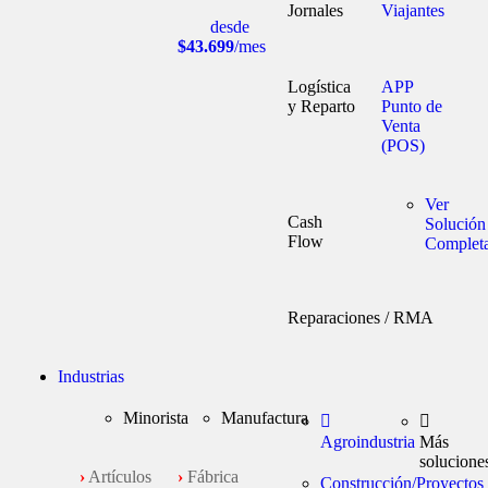
Jornales
Viajantes
desde
$43.699
/mes
Logística
APP
y Reparto
Punto de
Venta
(POS)
Ver
Cash
Solución
Flow
Complet
Reparaciones / RMA
Industrias
Minorista
Manufactura
Agroindustria
Más
solucione
›
Artículos
›
Fábrica
Construcción/Proyectos