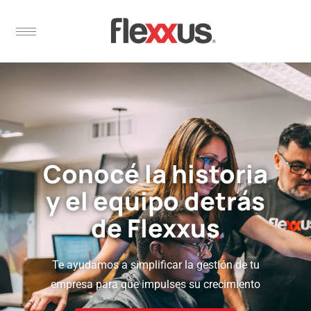
Conocé la historia
y el equipo detrás
de Flexxus
Te ayudamos a simplificar la gestión de tu
empresa para que impulses su crecimiento