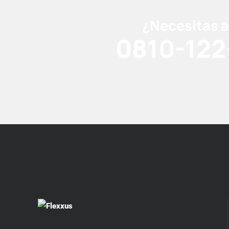
¿Necesitas 
0810-122