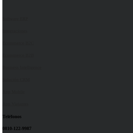
Software ERP
Integraciones
Ecommerce B2C
Ecommerce B2B
Business Intelligence
Solución CRM
App Mobile
App Viajantes
Teléfonos
0810-122-9987