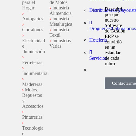
para el
de Motos
Hogar
›
Industria
Descubrí
Distribuidores/Mayorist
›
Alimenticia
por qué
Autopartes
›
Industria
nuestro
›
Metalúrgica
Software
Droguerías/Laboratorios
Corralones
›
Industria
de Gestión
›
Textil
ERP se
Hotelería
Electricidad
›
Industrias
convirtió
e
Varias
en un
Iluminación
estándar
›
Servicios
de cada
Ferreterías
rubro
›
Indumentaria
›
Contactarme
Madereras
›
Motos,
Repuestos
y
Accesorios
›
Pinturerías
›
Tecnología
e