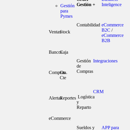
Gestión +
Inteligence
Gestión
para
Pymes
Contabilidad
eCommerce
B2C
/
Ventas
Stock
eCommerce
B2B
Bancos
Caja
Gestión
Integraciones
de
Compras
Compras
Cta.
Cte
CRM
Logística
Alertas
Reportes
y
Reparto
eCommerce
Sueldos y
APP para