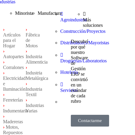
ndustrias
Minorista
Manufactura
Agroindustria
Más
soluciones
›
›
Construcción/Proyectos
Artículos
Fábrica
para el
de
Descubrí
Distribuidores/Mayoristas
Hogar
Motos
por qué
›
›
nuestro
Autopartes
Industria
Software
Droguerías/Laboratorios
›
Alimenticia
de
Corralones
›
Gestión
Hotelería
›
Industria
ERP se
Electricidad
Metalúrgica
convirtió
e
›
en un
Iluminación
Industria
Servicios
estándar
›
Textil
de cada
Ferreterías
›
rubro
›
Industrias
Indumentaria
Varias
›
Contactarme
Madereras
›
Motos,
Repuestos