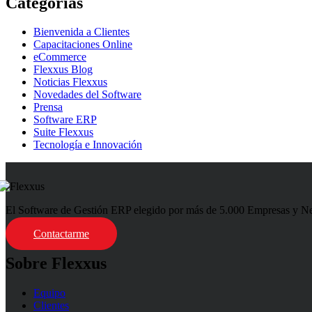
Categorías
Bienvenida a Clientes
Capacitaciones Online
eCommerce
Flexxus Blog
Noticias Flexxus
Novedades del Software
Prensa
Software ERP
Suite Flexxus
Tecnología e Innovación
El Software de Gestión ERP elegido por más de 5.000 Empresas y Negoc
Contactarme
Sobre Flexxus
Equipo
Clientes