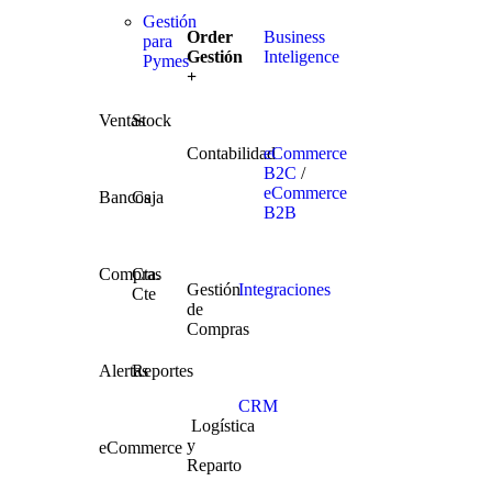
Gestión
Order
Business
para
Gestión
Inteligence
Pymes
+
Ventas
Stock
Contabilidad
eCommerce
B2C
/
eCommerce
Bancos
Caja
B2B
Compras
Cta.
Gestión
Integraciones
Cte
de
Compras
Alertas
Reportes
CRM
Logística
y
eCommerce
Reparto