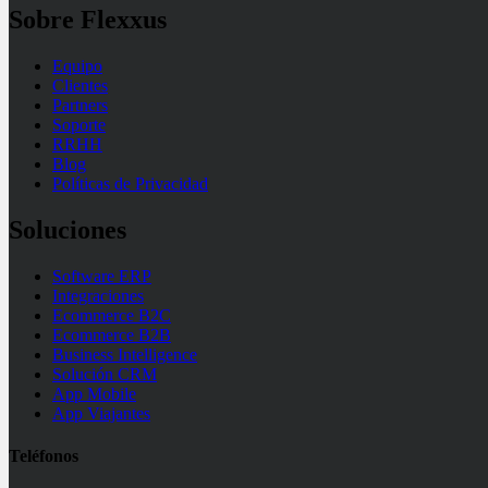
Sobre Flexxus
Equipo
Clientes
Partners
Soporte
RRHH
Blog
Políticas de Privacidad
Soluciones
Software ERP
Integraciones
Ecommerce B2C
Ecommerce B2B
Business Intelligence
Solución CRM
App Mobile
App Viajantes
Teléfonos