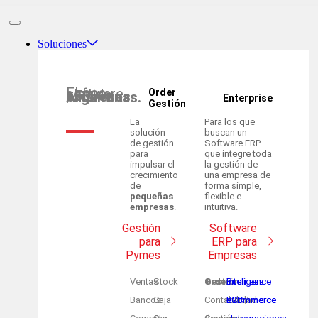
Soluciones
El software
elegido por
Order
+5000 empresas
Argentinas.
Enterprise
Gestión
La
Para los que
solución
buscan un
de gestión
Software ERP
para
que integre toda
impulsar el
la gestión de
crecimiento
una empresa de
de
forma simple,
pequeñas
flexible e
empresas
.
intuitiva.
Gestión
Software
para
ERP para
Pymes
Empresas
Ventas
Stock
Order Gestión +
Business Inteligence
Bancos
Caja
Contabilidad
eCommerce B2C
eCommerce B2B
/