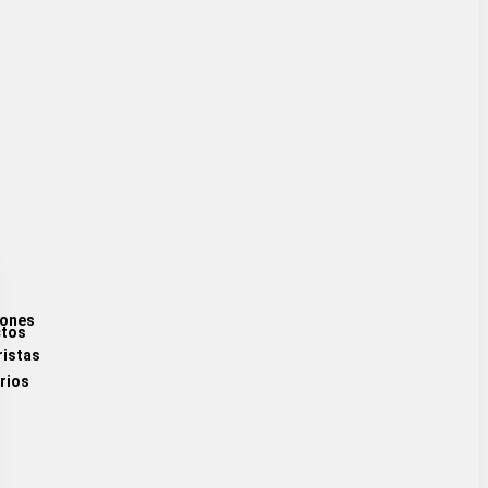
iones
ctos
ristas
rios