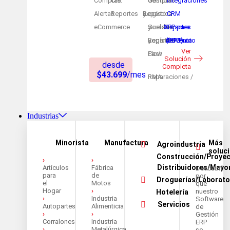
Compras
Cta. Cte
Gestión de Compras
Integraciones
Alertas
Reportes
Logística y Reparto
CRM
eCommerce
Sueldos y Jornales
APP para Viajantes
Logística y Reparto
APP Punto de Venta (POS)
Ver
Cash Flow
Solución
desde
Completa
$43.699
/mes
Reparaciones / RMA
Industrias
Minorista
Manufactura
Más
Agroindustria
soluc
Construcción/Proye
›
›
Distribuidores/Mayo
Artículos
Fábrica
Descubrí
para
de
por
Droguerías/Laborato
el
Motos
qué
Hogar
›
nuestro
Hotelería
›
Industria
Software
Servicios
Autopartes
Alimenticia
de
›
›
Gestión
Corralones
Industria
ERP
›
Metalúrgica
se