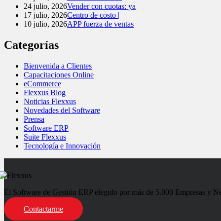
24 julio, 2026
Vender con cuotas: ya
17 julio, 2026
Centro de costo |
10 julio, 2026
APP fuerza de ventas
Categorías
Bienvenida a Clientes
Capacitaciones Online
eCommerce
Flexxus Blog
Noticias Flexxus
Novedades del Software
Prensa
Software ERP
Suite Flexxus
Tecnología e Innovación
El Software de Gestión ERP elegido por más de 5.000 Empresas y Negoc
Contactarme