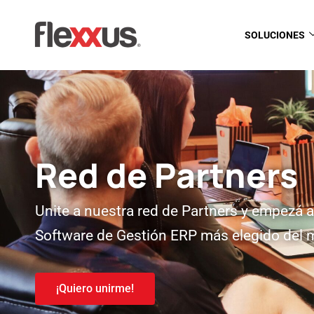
SOLUCIONES
Red de Partners
Unite a nuestra red de Partners y empezá a
Software de Gestión ERP más elegido del
¡Quiero unirme!