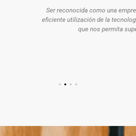
resa líder en el rubro, generadora de soluciones 
cnología de la información, manteniendo un nivel d
superar las expectativas de nuestros clientes int
Jorge Nigro
CEO de Flexworld SA