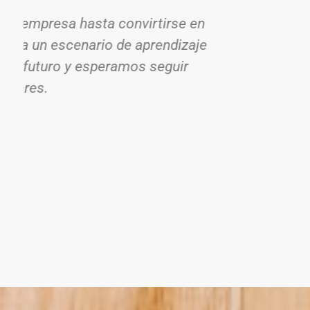
Ser reconocida como una emp
eficiente utilización de la te
que nos permita 