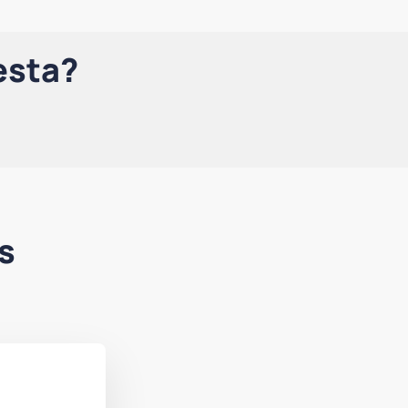
esta?
s