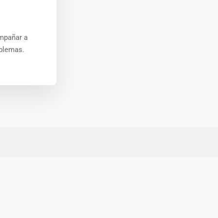
mpañar a
oblemas.