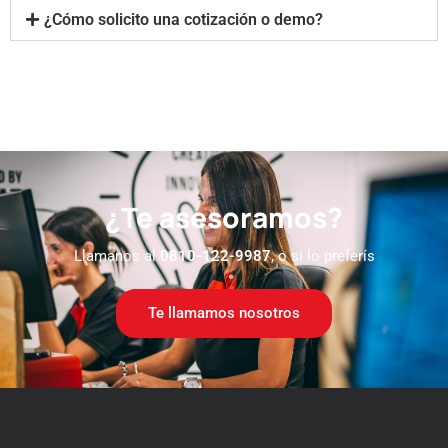
¿Cómo solicito una cotización o demo?
¿Te asesoramos?
Llamanos al
0810-122-9987
, o si lo preferís
Te llamamos nosotros