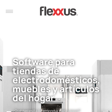
Software para
tiendas de
electrodomésticos,
muebles y artículos
del hogar
¿Qué necesita tu empresa para crecer?