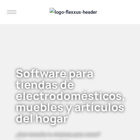
Software para
tiendas de
electrodomésticos,
muebles y artículos
del hogar
¿Qué necesita tu empresa para crecer?