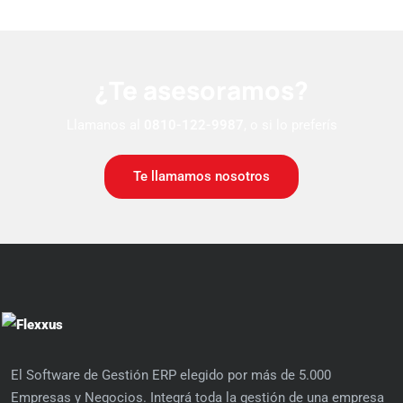
¿Te asesoramos?
Llamanos al
0810-122-9987
, o si lo preferís
Te llamamos nosotros
El Software de Gestión ERP elegido por más de 5.000
Empresas y Negocios. Integrá toda la gestión de una empresa