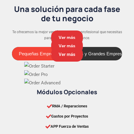
Una solución para cada fase
de tu negocio
Te ofrecemos la mejor versión y el soporte profesional que necesitas
Ver más
para que tu negocio avance.
Ver más
Pequeñas Empresas
Medianas y Grandes Empresas
Pequeñas Empresas
Ver más
Módulos Opcionales
RMA / Reparaciones
Gastos por Proyectos
APP Fuerza de Ventas