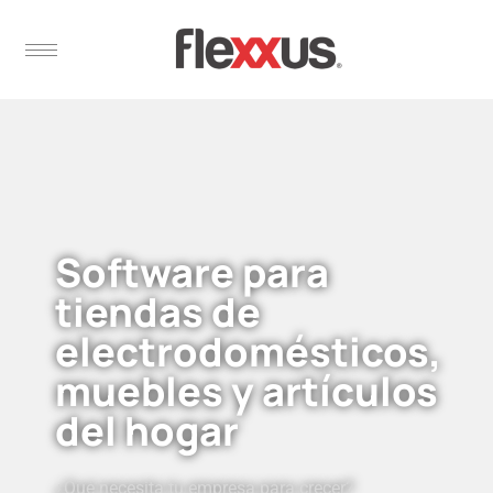
Software para
tiendas de
electrodomésticos,
muebles y artículos
del hogar
¿Qué necesita tu empresa para crecer?