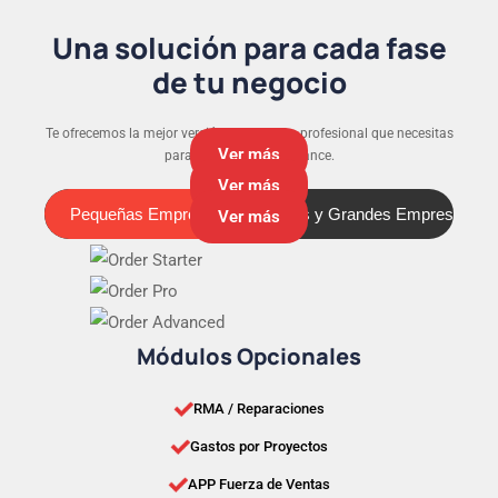
Una solución para cada fase
de tu negocio
Te ofrecemos la mejor versión y el soporte profesional que necesitas
Ver más
para que tu negocio avance.
Ver más
Pequeñas Empresas
Medianas y Grandes Empresas
Pequeñas Empresas
Ver más
Módulos Opcionales
RMA / Reparaciones
Gastos por Proyectos
APP Fuerza de Ventas