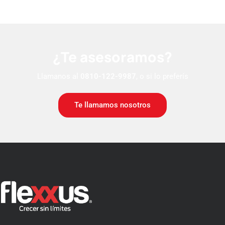
¿Te asesoramos?
Llamanos al
0810-122-9987
, o si lo preferís
Te llamamos nosotros