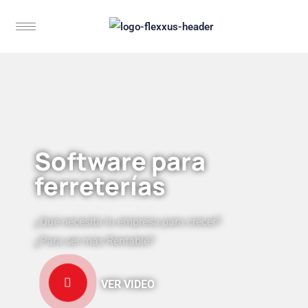
Software para
ferreterías
¿Qué necesita tu empresa para crecer?
¿Para ser más Rentable?
VER VIDEO