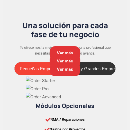
Una solución para cada
fase de tu negocio
Te ofrecemos la mejor versión y el soporte profesional que
Ver más
necesitas para que tu negocio avance.
Ver más
Pequeñas Empresas
Medianas y Grandes Empresas
Pequeñas Empresas
Ver más
Módulos Opcionales
RMA / Reparaciones
Gastos por Proyectos