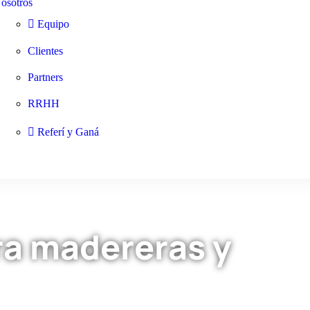
osotros
Equipo
Clientes
Partners
RRHH
Referí y Ganá
ra madereras y