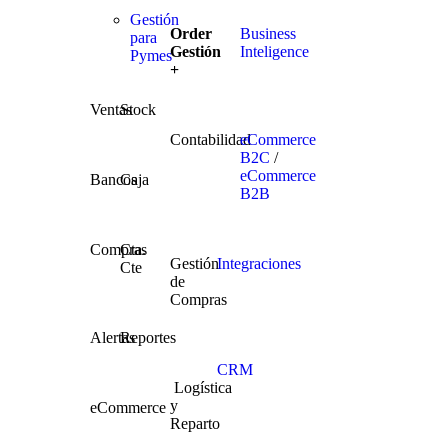
Gestión
Order
Business
para
Gestión
Inteligence
Pymes
+
Ventas
Stock
Contabilidad
eCommerce
B2C
/
eCommerce
Bancos
Caja
B2B
Compras
Cta.
Gestión
Integraciones
Cte
de
Compras
Alertas
Reportes
CRM
Logística
y
eCommerce
Reparto