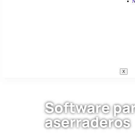
N
X
Software pa
aserraderos