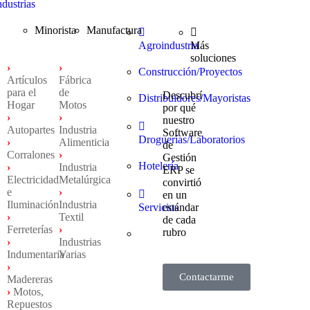
ndustrias
Minorista
Manufactura
Agroindustria
Más
soluciones
›
›
Construcción/Proyectos
Artículos
Fábrica
para el
de
Descubrí
Distribuidores/Mayoristas
Hogar
Motos
por qué
›
›
nuestro
Autopartes
Industria
Software
Droguerías/Laboratorios
›
Alimenticia
de
Corralones
›
Gestión
Hotelería
›
Industria
ERP se
Electricidad
Metalúrgica
convirtió
e
›
en un
Iluminación
Industria
Servicios
estándar
›
Textil
de cada
Ferreterías
›
rubro
›
Industrias
Indumentaria
Varias
›
Contactarme
Madereras
›
Motos,
Repuestos