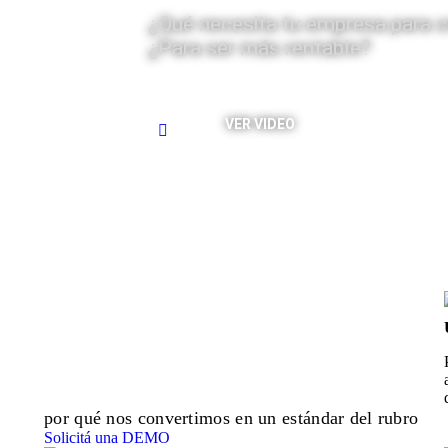
¿Qué necesita tu empresa para c
¿Para ser más rentable?
VER VIDEO
Descubrí
por qué nos convertimos en un estándar del rubro
Solicitá una DEMO