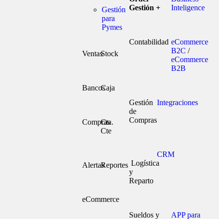
Gestión +
Inteligence
Gestión
para
Pymes
Contabilidad
eCommerce
B2C
/
Ventas
Stock
eCommerce
B2B
Bancos
Caja
Gestión
Integraciones
de
Compras
Compras
Cta.
Cte
CRM
Logística
Alertas
Reportes
y
Reparto
eCommerce
Sueldos y
APP para