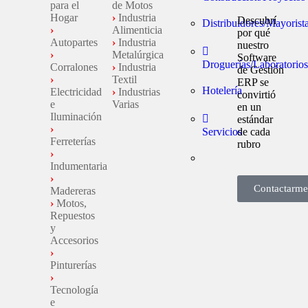
para el
de Motos
Hogar
›
Industria
Descubrí
Distribuidores/Mayorist
›
Alimenticia
por qué
Autopartes
›
Industria
nuestro
›
Metalúrgica
Software
Droguerías/Laboratorios
Corralones
›
Industria
de Gestión
›
Textil
ERP se
Hotelería
Electricidad
›
Industrias
convirtió
e
Varias
en un
Iluminación
estándar
›
Servicios
de cada
Ferreterías
rubro
›
Indumentaria
›
Contactarme
Madereras
›
Motos,
Repuestos
y
Accesorios
›
Pinturerías
›
Tecnología
e