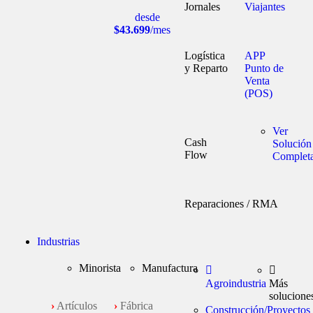
Jornales
Viajantes
desde
$43.699
/mes
Logística
APP
y Reparto
Punto de
Venta
(POS)
Ver
Cash
Solución
Flow
Complet
Reparaciones / RMA
Industrias
Minorista
Manufactura
Agroindustria
Más
solucione
›
Artículos
›
Fábrica
Construcción/Proyectos