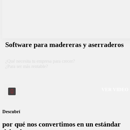
Software para madereras y aserraderos
¿Qué necesita tu empresa para crecer?
¿Para ser más rentable?
VER VIDEO
Descubrí
por qué nos convertimos en un estándar