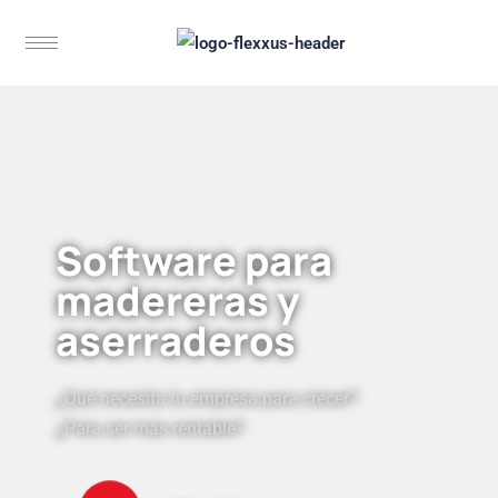
Software para
madereras y
aserraderos
¿Qué necesita tu empresa para crecer?
¿Para ser más rentable?