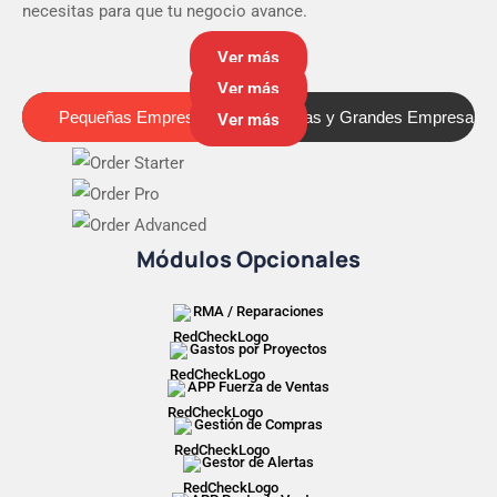
necesitas para que tu negocio avance.
Ver más
Ver más
Pequeñas Empresas
Medianas y Grandes Empresas
Pequeñas Empresas
Ver más
Módulos Opcionales
RMA / Reparaciones
Gastos por Proyectos
APP Fuerza de Ventas
Gestión de Compras
Gestor de Alertas