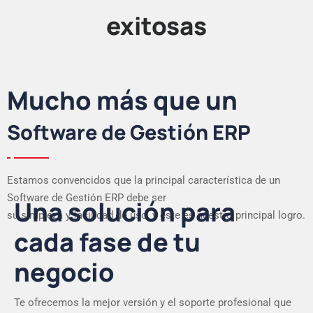
exitosas
Mucho más que un
Software de Gestión ERP
Estamos convencidos que la principal característica de un
Software de Gestión ERP debe ser
Una solución para
su simpleza y facilidad de uso, y este es nuestro principal logro.
cada fase de tu
negocio
Te ofrecemos la mejor versión y el soporte profesional que