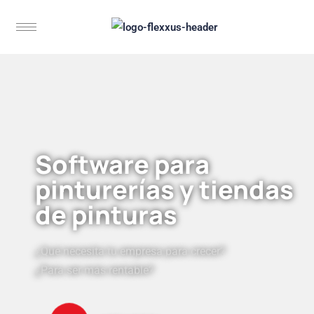
Software para
pinturerías y tiendas
de pinturas
¿Qué necesita tu empresa para crecer?
¿Para ser más rentable?