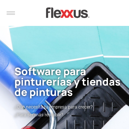
Software para
pinturerías y tiendas
de pinturas
¿Qué necesita tu empresa para crecer?
¿Para ser más rentable?