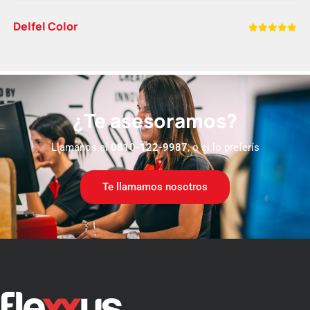
Delfel Color
¿Te asesoramos?
Llamanos al
0810-122-9987
, o si lo preferís
Te llamamos nosotros