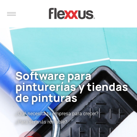
Software para
pinturerías y tiendas
de pinturas
¿Qué necesita tu empresa para crecer?
¿Para ser más rentable?