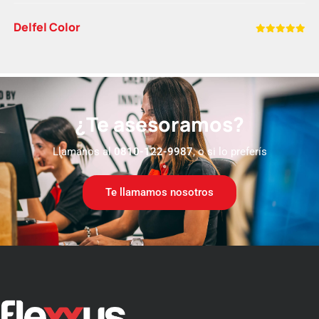
Delfel Color
¿Te asesoramos?
Llamanos al
0810-122-9987
, o si lo preferís
Te llamamos nosotros