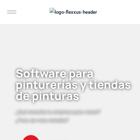
Software para
pinturerías y tiendas
de pinturas
¿Qué necesita tu empresa para crecer?
¿Para ser más rentable?