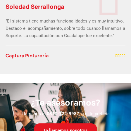
Javier Carballo
"Valoro la eficiencia con la que te resuelven los problemas,
la flexibilidad que tiene el sistema para las distintas
necesidades de acuerdo a los rubros, y por la atención que
tienen que siempre fue excelente."
Delfel Color
¿Te asesoramos?
Llamanos al
0810-122-9987
, o si lo preferís
Te llamamos nosotros