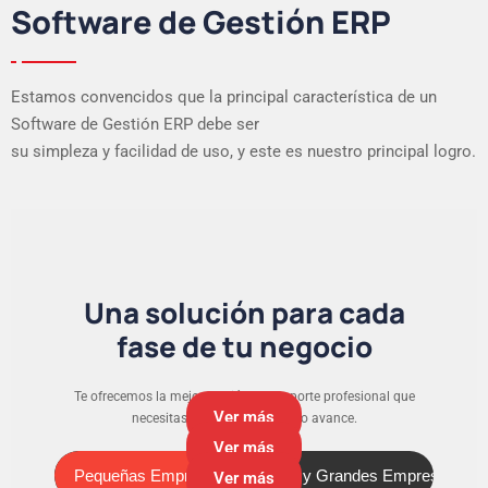
Software de Gestión ERP
Estamos convencidos que la principal característica de un
Software de Gestión ERP debe ser
su simpleza y facilidad de uso, y este es nuestro principal logro.
Una solución para cada
fase de tu negocio
Te ofrecemos la mejor versión y el soporte profesional que
Ver más
necesitas para que tu negocio avance.
Ver más
Pequeñas Empresas
Medianas y Grandes Empresas
Pequeñas Empresas
Ver más