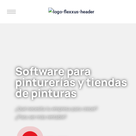
Software para
pinturerías y tiendas
de pinturas
¿Qué necesita tu empresa para crecer?
¿Para ser más rentable?