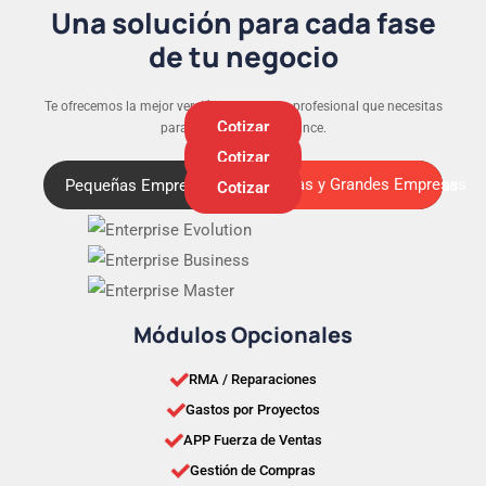
Una solución para cada fase
de tu negocio
Te ofrecemos la mejor versión y el soporte profesional que necesitas
Cotizar
para que tu negocio avance.
Cotizar
Medianas y Grandes Empresas
Pequeñas Empresas
Medianas y Grandes Empresas
Cotizar
Módulos Opcionales
RMA / Reparaciones
Gastos por Proyectos
APP Fuerza de Ventas
Gestión de Compras