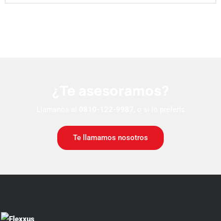
¿Te asesoramos?
Llamanos al
0810-122-9987
, o si lo preferís
Te llamamos nosotros