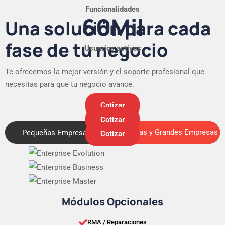
Funcionalidades
60
Mil
Una solución para cada
fase de tu negocio
Usuarios activos
Te ofrecemos la mejor versión y el soporte profesional que
necesitas para que tu negocio avance.
Cotizar
Cotizar
Medianas y Grandes Empresas
Pequeñas Empresas
Medianas y Grandes Empresas
Cotizar
Módulos Opcionales
RMA / Reparaciones