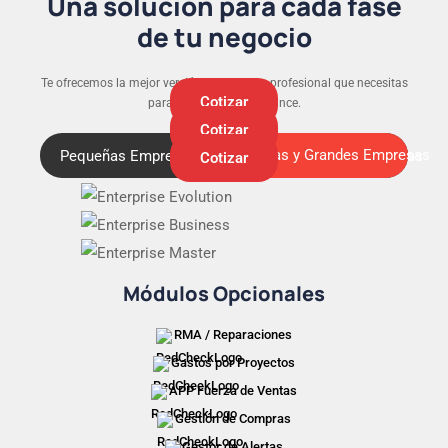
Una solución para cada fase
de tu negocio
Te ofrecemos la mejor versión y el soporte profesional que necesitas
Cotizar
para que tu negocio avance.
Cotizar
Medianas y Grandes Empresas
Pequeñas Empresas
Medianas y Grandes Empresas
Cotizar
Módulos Opcionales
RMA / Reparaciones
Gastos por Proyectos
APP Fuerza de Ventas
Gestión de Compras
Gestor de Alertas