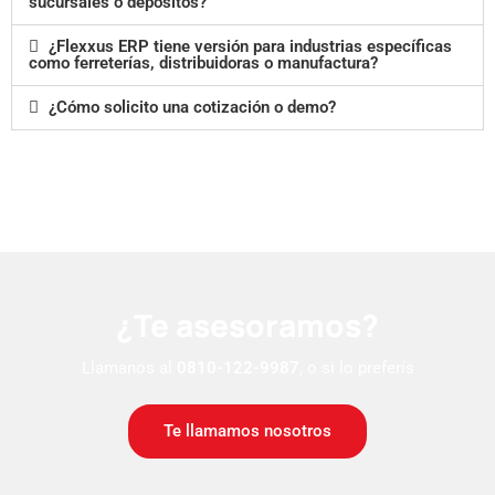
sucursales o depósitos?
¿Flexxus ERP tiene versión para industrias específicas
como ferreterías, distribuidoras o manufactura?
¿Cómo solicito una cotización o demo?
¿Te asesoramos?
Llamanos al
0810-122-9987
, o si lo preferís
Te llamamos nosotros