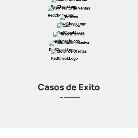
APP Punto de Ventas
Bancos
Cash Flow
Taras Internas
Facturación Masiva
Motor de Ofertas
Casos de Éxito