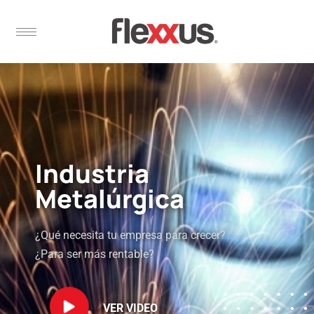
Industria
Metalúrgica
¿Qué necesita tu empresa para crecer?
¿Para ser más rentable?
VER VIDEO