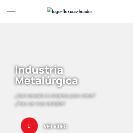
Industria
Metalúrgica
¿Qué necesita tu empresa para crecer?
¿Para ser más rentable?
VER VIDEO