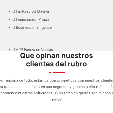
Facturación Masiva
Financiación Propia
Business Intelligence
APP Fuerza de Ventas
Que opinan nuestros
APP Punto de Venta
clientes del rubro
Int. eCommerce
Por encima de todo, estamos comprometidos con nuestros cliente
ra que alcancen el éxito en sus negocios y gracias a ello más del 
ecomienda nuestras soluciones. ¿Vos también querés ser un caso 
éxito?