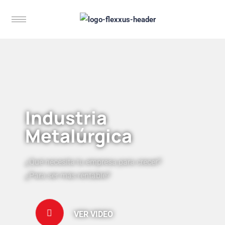
Industria
Metalúrgica
¿Qué necesita tu empresa para crecer?
¿Para ser más rentable?
VER VIDEO