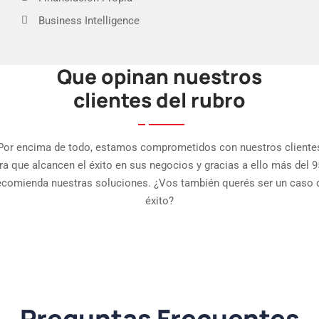
Business Intelligence
Que opinan nuestros
APP Fuerza de Ventas
clientes del rubro
APP Punto de Venta
Int. eCommerce
Por encima de todo, estamos comprometidos con nuestros cliente
ra que alcancen el éxito en sus negocios y gracias a ello más del 
ecomienda nuestras soluciones. ¿Vos también querés ser un caso 
éxito?
Preguntas Frecuentes