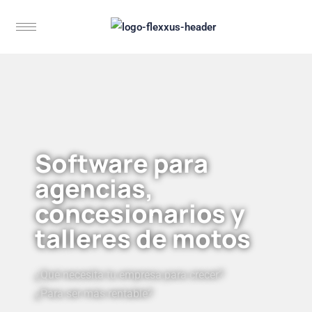
Software para
agencias,
concesionarios y
talleres de motos
¿Qué necesita tu empresa para crecer?
¿Para ser más rentable?