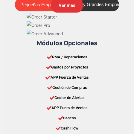
Pequeñas Empresas
Medianas y Grandes Empresas
Pequeñas Empresas
Ver más
Módulos Opcionales
RMA / Reparaciones
Gastos por Proyectos
APP Fuerza de Ventas
Gestión de Compras
Gestor de Alertas
APP Punto de Ventas
Bancos
Cash Flow