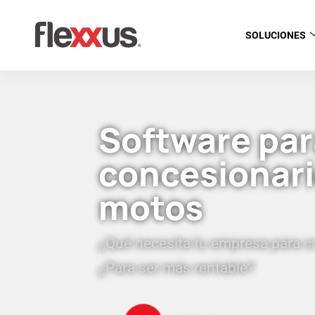
SOLUCIONES
Software par
concesionario
motos
¿Qué necesita tu empresa para c
¿Para ser más rentable?