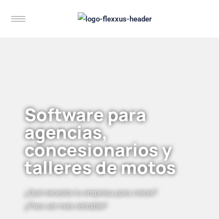
Software para
agencias,
concesionarios y
talleres de motos
¿Qué necesita tu empresa para crecer?
¿Para ser más rentable?