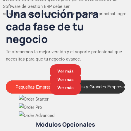
Software de Gestión ERP debe ser
Una solución para
su simpleza y facilidad de uso, y este es nuestro principal logro.
cada fase de tu
negocio
Te ofrecemos la mejor versión y el soporte profesional que
necesitas para que tu negocio avance.
Ver más
Ver más
Pequeñas Empresas
Medianas y Grandes Empresas
Pequeñas Empresas
Ver más
Módulos Opcionales