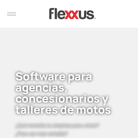
Software para
agencias,
concesionarios y
talleres de motos
¿Qué necesita tu empresa para crecer?
¿Para ser más rentable?